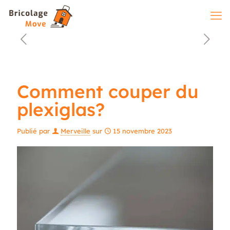
Comment couper du
plexiglas?
Publié par
Merveille
sur
15 novembre 2023